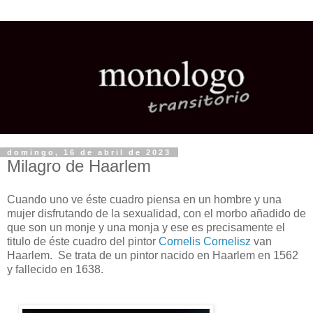
domingo, 16 de abril de 2023
Milagro de Haarlem
Cuando uno ve éste cuadro piensa en un hombre y una
mujer disfrutando de la sexualidad, con el morbo añadido de
que son un monje y una monja y ese es precisamente el
titulo de éste cuadro del pintor
Cornelis Cornelisz
van
Haarlem. Se trata de un pintor nacido en Haarlem en 1562
y fallecido en 1638.