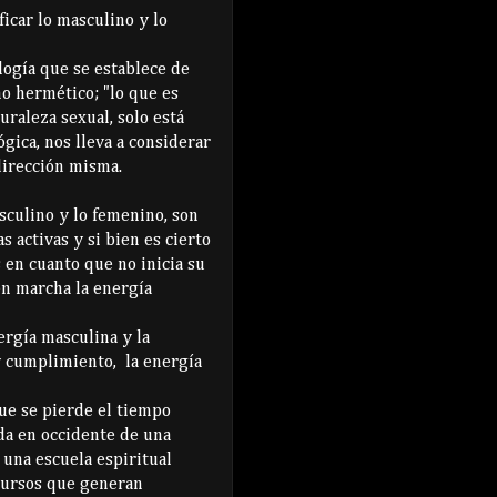
icar lo masculino y lo
logía que se establece de
o hermético; "lo que es
uraleza sexual, solo está
ógica, nos lleva a considerar
dirección misma.
sculino y lo femenino, son
s activas y si bien es cierto
s en cuanto que no inicia su
en marcha la energía
ergía masculina y la
y cumplimiento, la energía
ue se pierde el tiempo
da en occidente de una
 una escuela espiritual
scursos que generan