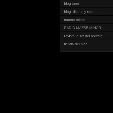
blog tarot
blog: dichos y refranes
maese minor
RADIO MAESE MINOR
revista la luz del porveir
tienda del blog