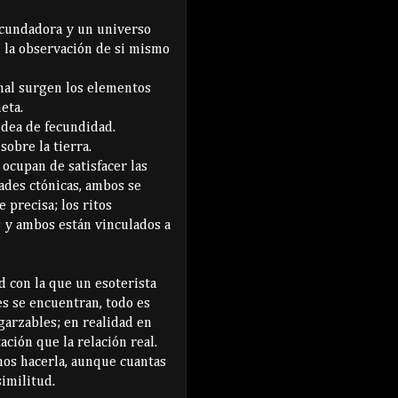
fecundadora y un universo
 la observación de si mismo
imal surgen los elementos
eta.
dea de fecundidad.
obre la tierra.
ocupan de satisfacer las
ades ctónicas, ambos se
 precisa; los ritos
s y ambos están vinculados a
d con la que un esoterista
es se encuentran, todo es
arzables; en realidad en
ción que la relación real.
os hacerla, aunque cuantas
imilitud.