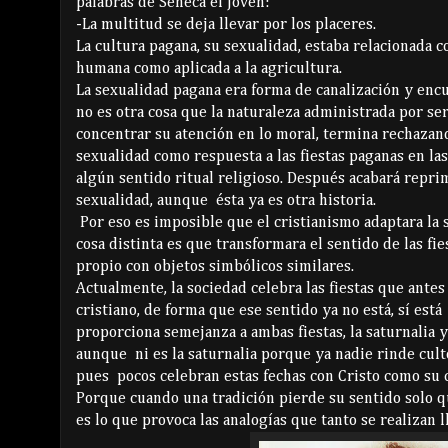
palabras de Séneca el Joven:
-La multitud se deja llevar por los placeres.
La cultura pagana, su sexualidad, estaba relacionada co
humana como aplicada a la agricultura.
La sexualidad pagana era forma de canalización y encu
no es otra cosa que la naturaleza administrada por sere
concentrar su atención en lo moral, termina rechazan
sexualidad como respuesta a las fiestas paganas en la
algún sentido ritual religioso. Después acabará repri
sexualidad, aunque ésta ya es otra historia.
Por eso es imposible que el cristianismo adaptara la s
cosa distinta es que transformara el sentido de las fi
propio con objetos simbólicos similares.
Actualmente, la sociedad celebra las fiestas que antes
cristiano, de forma que ese sentido ya no está, sí está
proporciona semejanza a ambas fiestas, la saturnalia y 
aunque ni es la saturnalia porque ya nadie rinde cult
pues pocos celebran estas fechas con Cristo como su 
Porque cuando una tradición pierde su sentido solo q
es lo que provoca las analogías que tanto se realizan l