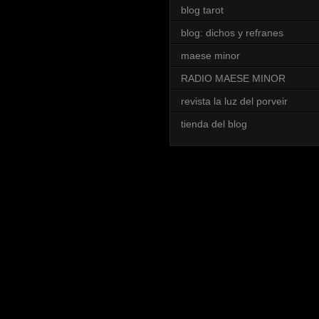
blog tarot
blog: dichos y refranes
maese minor
RADIO MAESE MINOR
revista la luz del porveir
tienda del blog